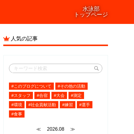
水泳部
トップページ
人気の記事
#このブログについて
#その他の活動
#スタッフ
#合宿
#大会
#測定
#環境
#社会貢献活動
#練習
#選手
#食事
≪
2026.08
≫