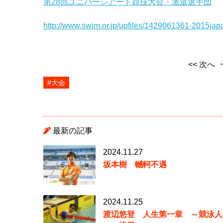
第28回ユニバーシアード競技大会・派遣選手団
http://www.swim.or.jp/upfiles/1429061361-2015ja
<< 次へ
#大会
最新の記事
2024.11.27
坂本樹 轗軻不遇
2024.11.25
渡辺悠登 人生第一章 ～競泳人