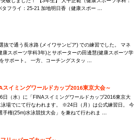
突破しました！ 【3年生】 大平正範（健康スポーツ学科：
バタフライ：25-21 加地明日香（健康スポー …
選抜で通う長水路 (メイワサンピア) での練習でした。 マネ
健康スポーツ学科3年)とサポーターの田邊慧(健康スポーツ学
手をサポート。 一方、コーチングスタッ …
NAスイミングワールドカップ2016東京大会～
26日（水）に「FINAスイミングワールドカップ2016東京大
泳場でにて行なわれます。 ※24日（月）は公式練習日。 今
選手権(25m)水泳競技大会」を兼ねて行われま …