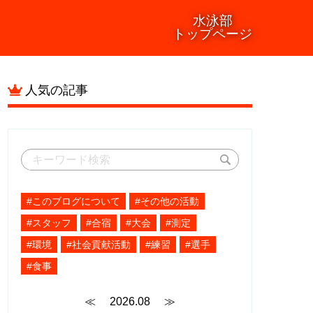
水泳部
トップページ
人気の記事
#このブログについて
#その他の活動
#スタッフ
#合宿
#大会
#測定
#環境
#社会貢献活動
#練習
#選手
#食事
≪
2026.08
≫