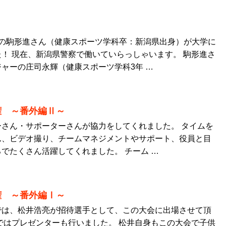
生の駒形進さん（健康スポーツ学科卒：新潟県出身）が大学に
！ 現在、新潟県警察で働いていらっしゃいます。 駒形進さ
ャーの庄司永輝（健康スポーツ学科3年 …
権 ～番外編Ⅱ～
さん・サポーターさんが協力をしてくれました。 タイムを
ん、ビデオ撮り、チームマネジメントやサポート、役員と目
でたくさん活躍してくれました。 チーム …
権 ～番外編Ⅰ～
では、松井浩亮が招待選手として、この大会に出場させて頂
ではプレゼンターも行いました。 松井自身もこの大会で子供