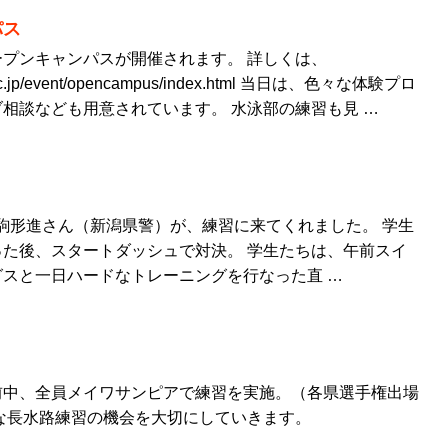
パス
プンキャンパスが開催されます。 詳しくは、
w.ac.jp/event/opencampus/index.html 当日は、色々な体験プロ
相談なども用意されています。 水泳部の練習も見 …
駒形進さん（新潟県警）が、練習に来てくれました。 学生
た後、スタートダッシュで対決。 学生たちは、午前スイ
スと一日ハードなトレーニングを行なった直 …
前中、全員メイワサンピアで練習を実施。（各県選手権出場
な長水路練習の機会を大切にしていきます。