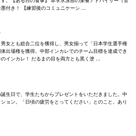
す。【ある日の食事】 本学水泳部の栄養アドバイザー（管
墨付き！ 【練習後のコミュニケーシ …
て
、男女とも総合二位を獲得し、男女揃って「日本学生選手権
団体出場権を獲得。中部インカレでのチーム目標を達成でき
のインカレ！ だるまの目を両方とも黒く塗 …
の誕生日で、学生たちからプレゼントをいただきました。中
ッション。「日頃の疲労をとってください」とのこと。あり