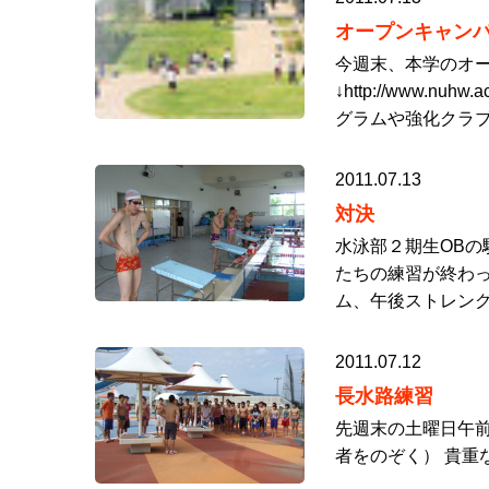
オープンキャン
今週末、本学のオー
↓http://www.nuh
グラムや強化クラブ
2011.07.13
対決
水泳部２期生OBの
たちの練習が終わっ
ム、午後ストレング
2011.07.12
長水路練習
先週末の土曜日午
者をのぞく） 貴重