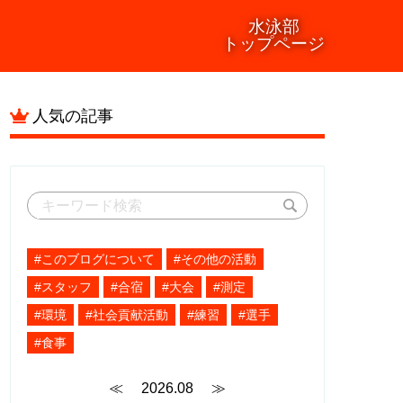
水泳部
トップページ
人気の記事
#このブログについて
#その他の活動
#スタッフ
#合宿
#大会
#測定
#環境
#社会貢献活動
#練習
#選手
#食事
≪
2026.08
≫