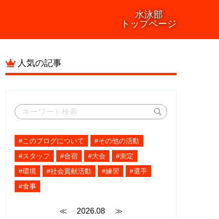
水泳部
トップページ
人気の記事
#このブログについて
#その他の活動
#スタッフ
#合宿
#大会
#測定
#環境
#社会貢献活動
#練習
#選手
#食事
≪
2026.08
≫