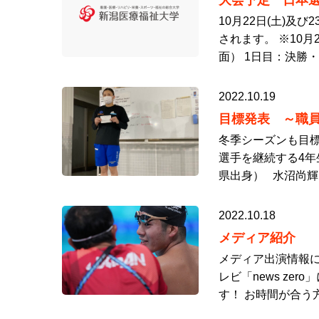
大会予定 日本選
10月22日(土)及
されます。 ※10月
面） 1日目：決勝・
2022.10.19
目標発表 ～職員
冬季シーズンも目標
選手を継続する4年
県出身） 水沼尚輝
2022.10.18
メディア紹介
メディア出演情報に
レビ「news z
す！ お時間が合う