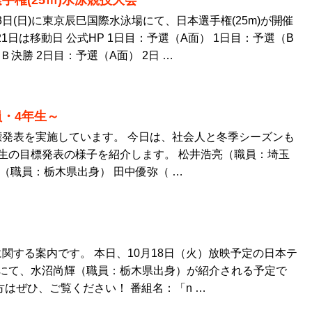
手権(25ｍ)水泳競技大会
び23日(日)に東京辰巳国際水泳場にて、日本選手権(25m)が開催
21日は移動日 公式HP 1日目：予選（A面） 1日目：予選（B
Ｂ決勝 2日目：予選（A面） 2日 …
・4年生～
発表を実施しています。 今日は、社会人と冬季シーズンも
生の目標発表の様子を紹介します。 松井浩亮（職員：埼玉
（職員：栃木県出身） 田中優弥（ …
関する案内です。 本日、10月18日（火）放映予定の日本テ
ero」にて、水沼尚輝（職員：栃木県出身）が紹介される予定で
方はぜひ、ご覧ください！ 番組名：「n …