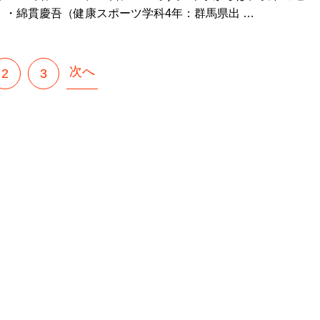
 ・綿貫慶吾（健康スポーツ学科4年：群馬県出 …
次へ
2
3