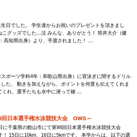
生日でした。 学生達からお祝いのプレゼントを頂きまし
ねこグッズでした…泣 みんな、ありがとう！ 筒井大介（健
：高知県出身）より、手渡されました！ …
康スポーツ学科4年：和歌山県出身）に背泳ぎに関するドリル
した。 動きを加えながら、ポイントを何度も伝えてくれま
てくれ、選手たちも水中に潜って確 …
8回日本選手権水泳競技大会 OWS～
16日に千葉県の館山市にて第98回日本選手権水泳競技大会
！ 15日に10km、16日に5kmです。 本学からは、以下の選